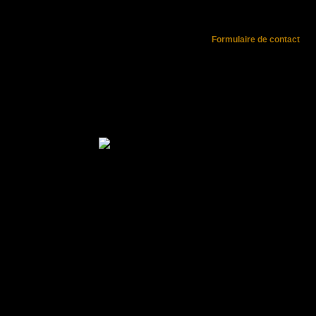
Plus de
renseignements
sur doss
Jolies pièces
de
collection.
Réf : 73078.
Formulaire de contact