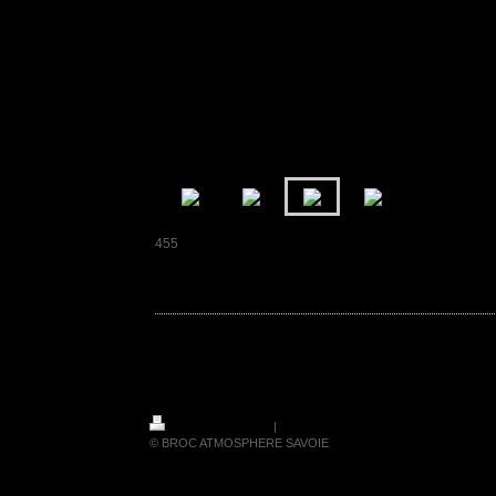
455
Atmosphère du XXème
Version imprimable
|
Plan du site
© BROC ATMOSPHERE SAVOIE