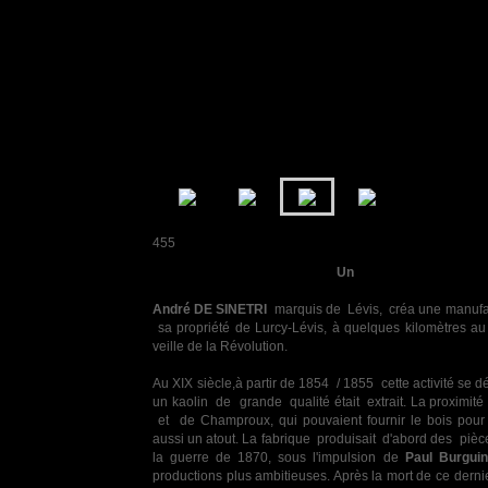
455
Un
peu
d'
histoires:
André DE SINETRI
marquis de Lévis, créa une manufac
sa propriété de Lurcy-Lévis, à quelques kilomètres au
veille de la Révolution.
Au XIX siècle,à partir de 1854 / 1855 cette activité se 
un kaolin de grande qualité était extrait. La proximi
et de Champroux, qui pouvaient fournir le bois pour a
aussi un atout. La fabrique produisait d'abord des pièce
la guerre de 1870, sous l'impulsion de
Paul Burguin
productions plus ambitieuses. Après la mort de ce dernie