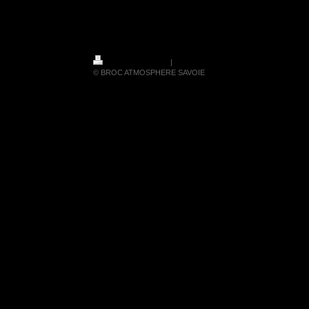
Atmosphère du XXème
Version imprimable
|
Plan du site
© BROC ATMOSPHERE SAVOIE